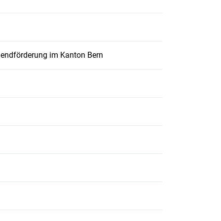
eöffnet.
eöffnet.
gendförderung im Kanton Bern
net.
einem neuen Fenster geöffnet.
em neuen Fenster geöffnet.
eöffnet.
 neuen Fenster geöffnet.