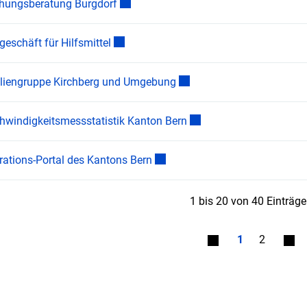
Externer Link wird in einem neuen Fenst
ehungsberatung Burgdorf
Externer Link wird in einem neuen Fenste
eschäft für Hilfsmittel
Externer Link wird in einem
liengruppe Kirchberg und Umgebung
Externer Link wird in ei
hwindigkeitsmessstatistik Kanton Bern
Externer Link wird in einem neue
rations-Portal des Kantons Bern
1 bis 20 von 40 Einträg
1
2