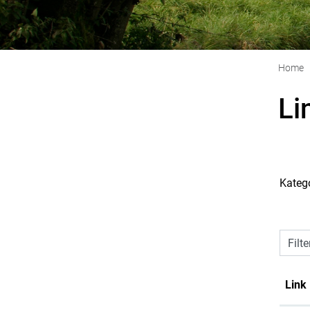
Home
Li
Kateg
Filte
Link