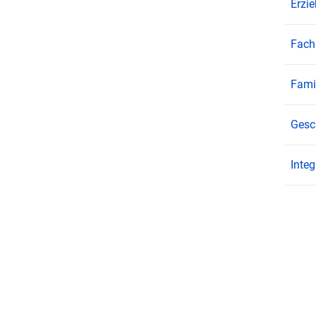
Erzi
Fachg
Fami
Gesc
Integ