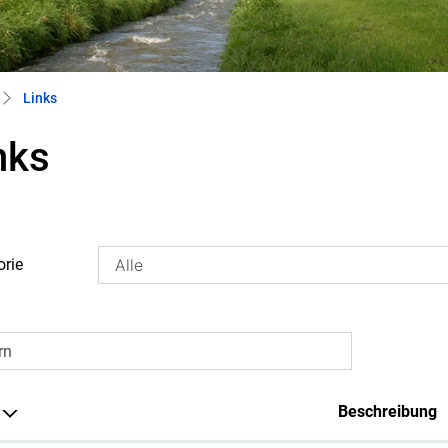
(ausgewählt)
Links
nks
orie
rn
Beschreibung