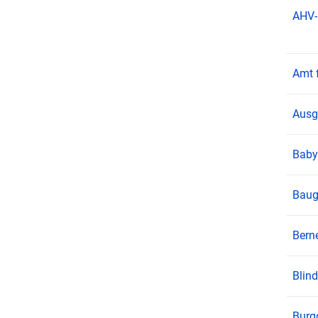
AHV-
Amt 
Ausg
Baby
Baug
Bern
Blin
Burg