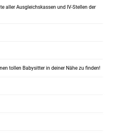
te aller Ausgleichskassen und IV-Stellen der
uen Fenster geöffnet.
 Fenster geöffnet.
inen tollen Babysitter in deiner Nähe zu finden!
fnet.
et.
uen Fenster geöffnet.
ster geöffnet.