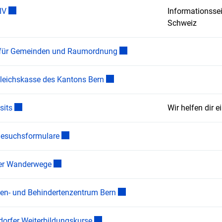
Externer Link wird in einem neuen Fenster geöffnet.
IV
Informationssei
Schweiz
Externer Link wird in einem ne
für Gemeinden und Raumordnung
Externer Link wird in einem neuen
leichskasse des Kantons Bern
Externer Link wird in einem neuen Fenster geöffnet.
sits
Wir helfen dir e
Externer Link wird in einem neuen Fenster geöf
esuchsformulare
Externer Link wird in einem neuen Fenster geöffn
er Wanderwege
Externer Link wird in einem ne
den- und Behindertenzentrum Bern
Externer Link wird in einem neuen Fen
dorfer Weiterbildungskurse