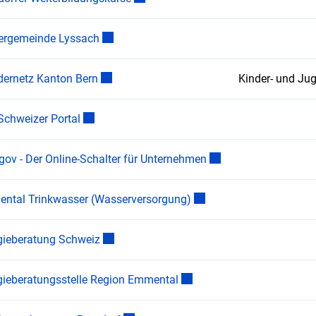
Externer Link wird in einem neuen Fenster g
ergemeinde Lyssach
Externer Link wird in einem neuen Fenster g
dernetz Kanton Bern
Kinder- und Ju
Externer Link wird in einem neuen Fenster geöff
Schweizer Portal
Externer Link wird in 
gov - Der Online-Schalter für Unternehmen
Externer Link wird in ein
ntal Trinkwasser (Wasserversorgung)
Externer Link wird in einem neuen Fenster g
gieberatung Schweiz
Externer Link wird in einem
gieberatungsstelle Region Emmental