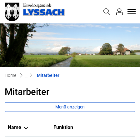
Lyssach
zur Startseite
Direkt zur Hauptnavigation
Direkt zum Inhalt
Direkt zur Suche
Direkt zum Stichwortverzeichnis
(ausgewählt)
Home
Mitarbeiter
Mitarbeiter
Menü anzeigen
Name
Funktion