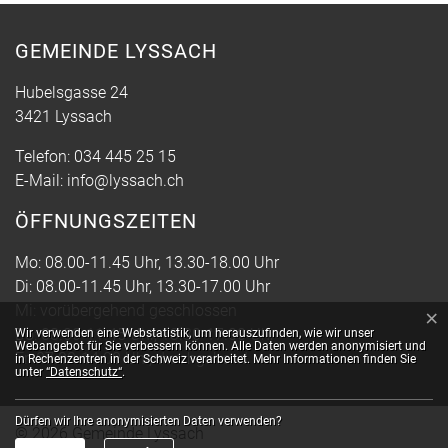
GEMEINDE LYSSACH
Hubelsgasse 24
3421 Lyssach
Telefon:
034 445 25 15
E-Mail:
info@lyssach.ch
ÖFFNUNGSZEITEN
Mo: 08.00-11.45 Uhr, 13.30-18.00 Uhr
Di: 08.00-11.45 Uhr, 13.30-17.00 Uhr
Mi: vorübergehend geschlossen
×
Webstatistik
Do: 08.00-11.45 Uhr, 13.30-17.00 Uhr
Wir verwenden eine Webstatistik, um herauszufinden, wie wir unser
Webangebot für Sie verbessern können. Alle Daten werden anonymisiert und
Fr: 07.00-14.00 Uhr, durchgehend
in Rechenzentren in der Schweiz verarbeitet. Mehr Informationen finden Sie
unter
“Datenschutz“
.
Dürfen wir Ihre anonymisierten Daten verwenden?
© 2026 Gemeinde Lyssach